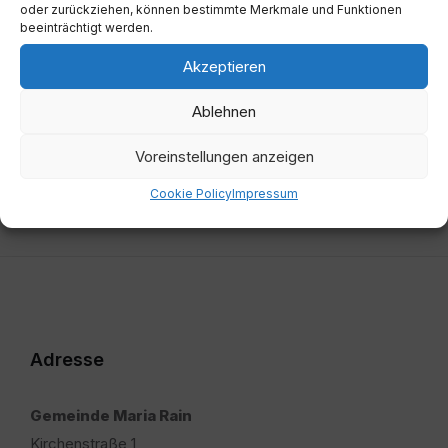
oder zurückziehen, können bestimmte Merkmale und Funktionen
beeinträchtigt werden.
Vorherige
Gemeindezeitung Ostern 2025
Akzeptieren
Nächste
Ablehnen
Gemeindezeitung Herbst 2024
Voreinstellungen anzeigen
Cookie Policy
Impressum
Adresse
Gemeinde Maria Rain
Kirchenstraße 1