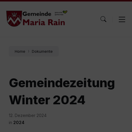
Skip
Skip
Skip
to
to
to
content
main
footer
navigation
Home
Dokumente
Gemeindezeitung
Winter 2024
12. Dezember 2024
in
2024