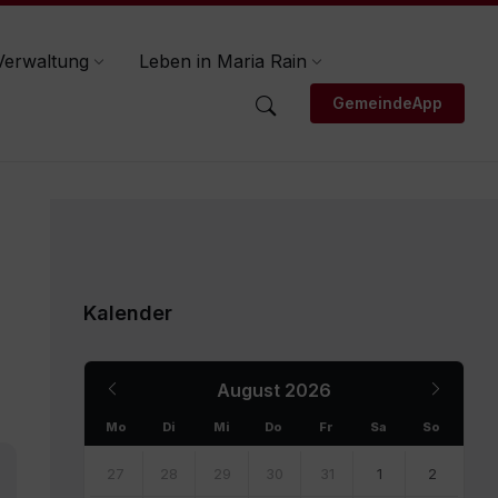
Verwaltung
Leben in Maria Rain
GemeindeApp
Kalender
Previous
Next
August
2026
Month
Month
Mo
Di
Mi
Do
Fr
Sa
So
Skip
calendar
27
28
29
30
31
1
2
days