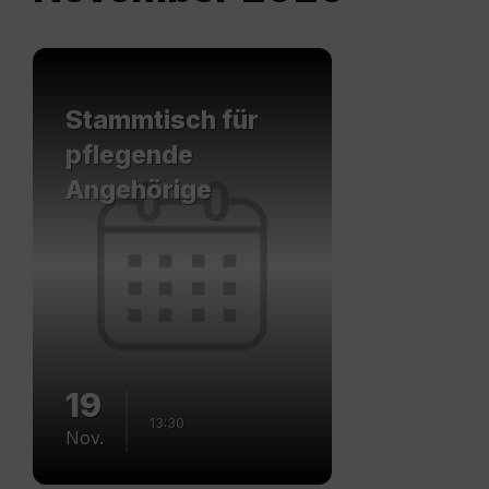
Mehr
erfahren
Stammtisch für
pflegende
Angehörige
19
13:30
Nov.