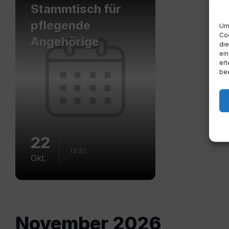
Stammtisch für
pflegende
Um 
Coo
Angehörige
die
ein
ert
bee
22
13:30
Okt.
November 2026