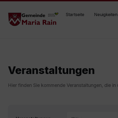
Skip
Skip
Skip
maria-rain@ktn.gde.at
+43 4227 84220
to
to
to
content
main
footer
Startseite
Neuigkeiten
navigation
Veranstaltungen
Hier finden Sie kommende Veranstaltungen, die in