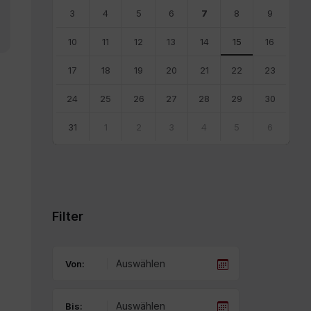
3
4
5
6
7
8
9
10
11
12
13
14
15
16
17
18
19
20
21
22
23
24
25
26
27
28
29
30
31
1
2
3
4
5
6
Back
to
calendar
days
Filter
Von:
Bis: