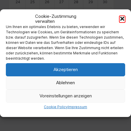
24
25
26
27
28
29
30
31
1
2
3
4
5
6
Cookie-Zustimmung
verwalten
Back
Um Ihnen ein optimales Erlebnis zu bieten, verwenden wir
to
Technologien wie Cookies, um Geräteinformationen zu speichern
calendar
bzw. darauf zuzugreifen. Wenn Sie diesen Technologien zustimmen,
days
können wir Daten wie das Surfverhalten oder eindeutige IDs auf
dieser Website verarbeiten. Wenn Sie Ihre Zustimmung nicht erteilen
Filter
oder zurückziehen, können bestimmte Merkmale und Funktionen
beeinträchtigt werden.
Akzeptieren
Von:
Ablehnen
Bis:
Voreinstellungen anzeigen
Filter
Cookie Policy
Impressum