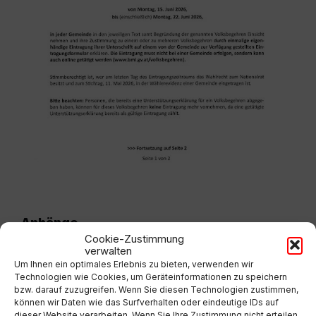
Anhänge
Cookie-Zustimmung
verwalten
Verlautbarung.pdf
Extern
Um Ihnen ein optimales Erlebnis zu bieten, verwenden wir
Technologien wie Cookies, um Geräteinformationen zu speichern
bzw. darauf zuzugreifen. Wenn Sie diesen Technologien zustimmen,
können wir Daten wie das Surfverhalten oder eindeutige IDs auf
dieser Website verarbeiten. Wenn Sie Ihre Zustimmung nicht erteilen