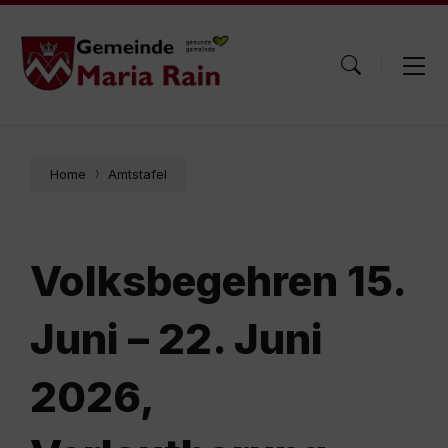
Skip
Skip
Skip
to
to
to
content
main
footer
navigation
Home
Amtstafel
Volksbegehren 15.
Juni – 22. Juni
2026,