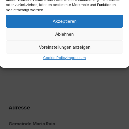
oder zurückziehen, können bestimmte Merkmale und Funktionen
Vorherige
beeinträchtigt werden.
01. Sitzung 20260423
Akzeptieren
Nächste
Ablehnen
Sperrverordnung - Amerikanische
Faulbrut der Honigbienen
Voreinstellungen anzeigen
Cookie Policy
Impressum
Adresse
Gemeinde Maria Rain