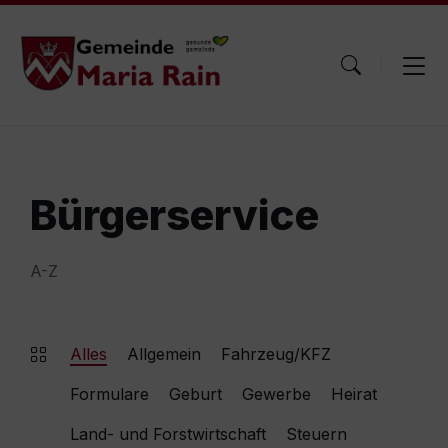
Skip
Skip
Skip
to
to
to
content
main
footer
navigation
Bürgerservice
A-Z
Alles
Allgemein
Fahrzeug/KFZ
Formulare
Geburt
Gewerbe
Heirat
Land- und Forstwirtschaft
Steuern