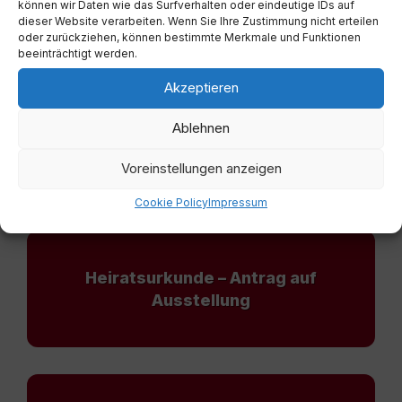
können wir Daten wie das Surfverhalten oder eindeutige IDs auf
Ausstellung
dieser Website verarbeiten. Wenn Sie Ihre Zustimmung nicht erteilen
oder zurückziehen, können bestimmte Merkmale und Funktionen
beeinträchtigt werden.
Akzeptieren
Ablehnen
Geburtskunde (international) –
Antrag auf Ausstellung
Voreinstellungen anzeigen
Cookie Policy
Impressum
Heiratsurkunde – Antrag auf
Ausstellung