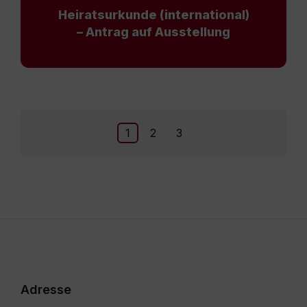
Heiratsurkunde (international)
– Antrag auf Ausstellung
Seitennummerierung
1
2
3
der
Beiträge
Adresse