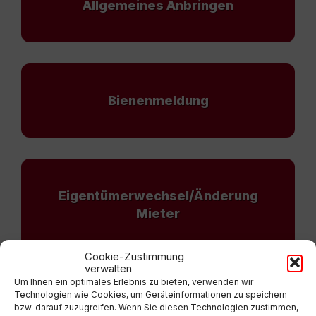
Allgemeines Anbringen
Bienenmeldung
Eigentümerwechsel/Änderung
Mieter
Cookie-Zustimmung
verwalten
Um Ihnen ein optimales Erlebnis zu bieten, verwenden wir
Technologien wie Cookies, um Geräteinformationen zu speichern
Geburtskunde – Antrag auf
bzw. darauf zuzugreifen. Wenn Sie diesen Technologien zustimmen,