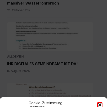
massiver Wasserrohrbruch
21. Oktober 2025
Digitales
Gemeindeamt_Pressetext.pdf
ALLGEMEIN
IHR DIGITALES GEMEINDEAMT IST DA!
8. August 2025
Ehrenamtbewerbung
Pflegenahversorgung.pdf
Cookie-Zustimmung
verwalten