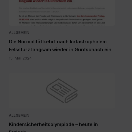
Newsletter
Temporäre
Befahrbarkeit
mit
15.5.2024.pdf
ALLGEMEIN
Die Normalität kehrt nach katastrophalem
Felssturz langsam wieder in Guntschach ein
15. Mai 2024
ALLGEMEIN
Kindersicherheitsolympiade – heute in