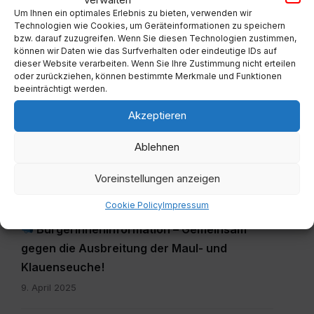
Um Ihnen ein optimales Erlebnis zu bieten, verwenden wir
Technologien wie Cookies, um Geräteinformationen zu speichern
ALLGEMEIN
bzw. darauf zuzugreifen. Wenn Sie diesen Technologien zustimmen,
Werde freiwillige(r) Helfer(in)!
können wir Daten wie das Surfverhalten oder eindeutige IDs auf
dieser Website verarbeiten. Wenn Sie Ihre Zustimmung nicht erteilen
5. August 2025
oder zurückziehen, können bestimmte Merkmale und Funktionen
beeinträchtigt werden.
Akzeptieren
Ablehnen
Voreinstellungen anzeigen
Cookie Policy
Impressum
ALLGEMEIN
BürgerInneninformation – Gemeinsam
gegen die Ausbreitung der Maul- und
Klauenseuche!
9. April 2025