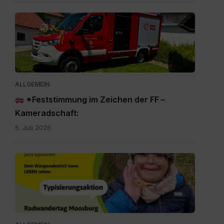
IMG-
20260705-
WA0009.jpg
ALLGEMEIN
*Feststimmung im Zeichen der FF –
Kameradschaft:
5. Juli 2026
Rette
auch
du
Leben.jpg