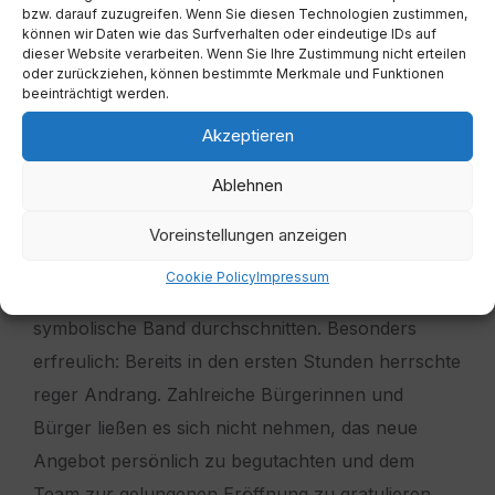
bzw. darauf zuzugreifen. Wenn Sie diesen Technologien zustimmen,
bei. Ebenfalls begrüßt wurden
Bürgermeister
können wir Daten wie das Surfverhalten oder eindeutige IDs auf
dieser Website verarbeiten. Wenn Sie Ihre Zustimmung nicht erteilen
Josef Liendl
sowie
Amtsleiter Thomas
oder zurückziehen, können bestimmte Merkmale und Funktionen
beeinträchtigt werden.
Schurian
mit dem Team der Gemeindeverwaltung.
Für den feierlichen Segen und den Schutz der
Akzeptieren
neuen Räumlichkeiten sorgte
Pfarrer Mag. Ulrich
Ablehnen
Kogler
.
Voreinstellungen anzeigen
Gemeinsam mit dem Apotheker
Mag. Dr. Omar
Cookie Policy
Impressum
Mady
und seinem engagierten Team wurde das
symbolische Band durchschnitten. Besonders
erfreulich: Bereits in den ersten Stunden herrschte
reger Andrang. Zahlreiche Bürgerinnen und
Bürger ließen es sich nicht nehmen, das neue
Angebot persönlich zu begutachten und dem
Team zur gelungenen Eröffnung zu gratulieren.