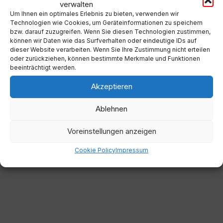
verwalten
Um Ihnen ein optimales Erlebnis zu bieten, verwenden wir
Technologien wie Cookies, um Geräteinformationen zu speichern
bzw. darauf zuzugreifen. Wenn Sie diesen Technologien zustimmen,
Gemeinde Maria Rain
können wir Daten wie das Surfverhalten oder eindeutige IDs auf
dieser Website verarbeiten. Wenn Sie Ihre Zustimmung nicht erteilen
oder zurückziehen, können bestimmte Merkmale und Funktionen
beeinträchtigt werden.
Kirchenstraße 1
Akzeptieren
9161 Maria Rain
Österreich
Ablehnen
Voreinstellungen anzeigen
+43 4227 84220
Cookie Policy
Impressum
maria-rain@ktn.gde.at