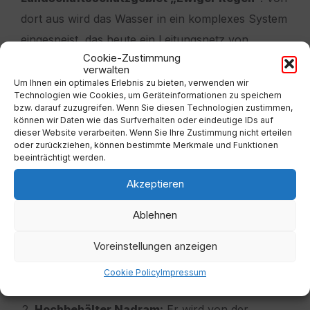
dort aus wird das Wasser in ein komplexes System
eingespeist, das heute ein Leitungsnetz von
Cookie-Zustimmung
insgesamt rund
50 Kilometern Länge
umfasst.
verwalten
Um Ihnen ein optimales Erlebnis zu bieten, verwenden wir
Technologien wie Cookies, um Geräteinformationen zu speichern
Das Verteilungssystem: Drei Etappen für
bzw. darauf zuzugreifen. Wenn Sie diesen Technologien zustimmen,
Maria Rain
können wir Daten wie das Surfverhalten oder eindeutige IDs auf
dieser Website verarbeiten. Wenn Sie Ihre Zustimmung nicht erteilen
oder zurückziehen, können bestimmte Merkmale und Funktionen
Da unsere Gemeinde topografisch sehr
beeinträchtigt werden.
unterschiedlich gelegen ist, wird das Wasser über
Akzeptieren
drei zentrale Hochbehälter verteilt:
Ablehnen
Hochbehälter Kaiserhütte:
Er bildet den
Voreinstellungen anzeigen
ersten Knotenpunkt. Von hier aus werden die
Ortsteile
Maria Rain, Angersbichl, Tschedram
Cookie Policy
Impressum
und Untertöllern
versorgt.
Hochbehälter Nadram:
Er wird von der