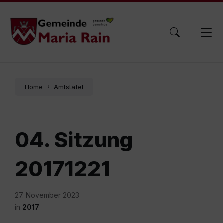
Skip
Skip
Skip
to
to
to
content
main
footer
navigation
Home
Amtstafel
04. Sitzung
20171221
27. November 2023
in
2017