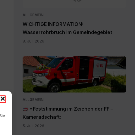
ALLGEMEIN
WICHTIGE INFORMATION:
Wasserrohrbruch im Gemeindegebiet
8. Juli 2026
IMG-
20260705-
WA0009.jpg
ALLGEMEIN
*Feststimmung im Zeichen der FF –
Sie
Kameradschaft:
5. Juli 2026