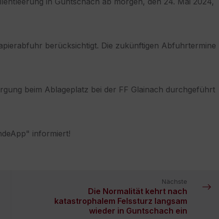
llentleerung in Guntschach ab morgen, den 24. Mai 2024,
pierabfuhr berücksichtigt. Die zukünftigen Abfuhrtermine
orgung beim Ablageplatz bei der FF Glainach durchgeführt
deApp" informiert!
Nächste
Die Normalität kehrt nach
katastrophalem Felssturz langsam
wieder in Guntschach ein