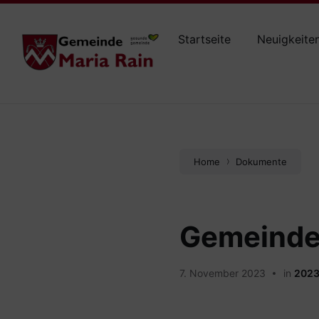
Skip
Skip
Skip
maria-rain@ktn.gde.at
+43 4227 84220
to
to
to
content
main
footer
Startseite
Neuigkeite
navigation
Home
Dokumente
Gemeinde
7. November 2023
in
202