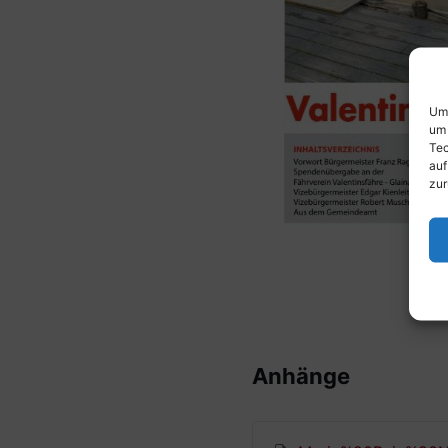
Um 
um 
Tec
auf
zur
Anhänge