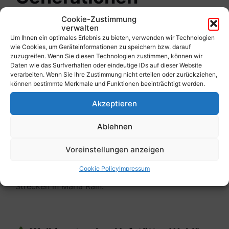
Cookie-Zustimmung
verwalten
Wir investieren in die Gesundheit und den
Um Ihnen ein optimales Erlebnis zu bieten, verwenden wir Technologien
wie Cookies, um Geräteinformationen zu speichern bzw. darauf
Zusammenhalt unserer Bürger. Ein besonderes
zuzugreifen. Wenn Sie diesen Technologien zustimmen, können wir
Highlight ist unsere
Intergenerative
Daten wie das Surfverhalten oder eindeutige IDs auf dieser Website
verarbeiten. Wenn Sie Ihre Zustimmung nicht erteilen oder zurückziehen,
Bewegungsarena
. Hier treffen sich Jung und Alt,
können bestimmte Merkmale und Funktionen beeinträchtigt werden.
um gemeinsam an der frischen Luft aktiv zu sein.
Akzeptieren
Es ist nicht nur ein Ort für Fitness, sondern ein
zentraler Treffpunkt für Austausch und
Ablehnen
Gemeinschaft.
Voreinstellungen anzeigen
Cookie Policy
Impressum
Hier ist eine kurz gefasste Übersicht der beiden
Strecken in Maria Rain: