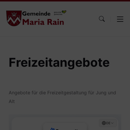
Skip
Skip
Skip
to
to
to
content
main
footer
navigation
Freizeitangebote
Angebote für die Freizeitgestaltung für Jung und
Alt