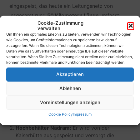
eingespeist, das heute ein Leitungsnetz von
insgesamt rund
50 Kilometern Länge
umfasst.
Cookie-Zustimmung
verwalten
Das Verteilungssystem: Drei Etappen für
Um Ihnen ein optimales Erlebnis zu bieten, verwenden wir Technologien
wie Cookies, um Geräteinformationen zu speichern bzw. darauf
Maria Rain
zuzugreifen. Wenn Sie diesen Technologien zustimmen, können wir
Daten wie das Surfverhalten oder eindeutige IDs auf dieser Website
verarbeiten. Wenn Sie Ihre Zustimmung nicht erteilen oder zurückziehen,
Da unsere Gemeinde topografisch sehr
können bestimmte Merkmale und Funktionen beeinträchtigt werden.
unterschiedlich gelegen ist, wird das Wasser über
Akzeptieren
drei zentrale Hochbehälter verteilt:
Ablehnen
Hochbehälter Kaiserhütte:
Er bildet den ersten
Voreinstellungen anzeigen
Knotenpunkt. Von hier aus werden die Ortsteile
Maria Rain, Angersbichl, Tschedram und
Cookie Policy
Impressum
Untertöllern
versorgt.
Hochbehälter Nadram:
Er wird von der
Kaiserhütte aus gespeist und versorgt die