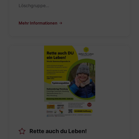
Löschgruppe…
Mehr Informationen
Rette
auch
du
Leben.jpg
Rette auch du Leben!