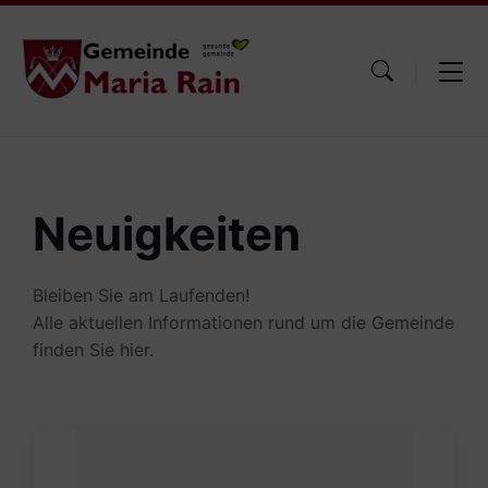
Skip
Skip
Skip
to
to
to
content
main
footer
navigation
Neuigkeiten
Bleiben Sie am Laufenden!
Alle aktuellen Informationen rund um die Gemeinde
finden Sie hier.