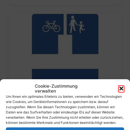
hauptdokument.img33is.jpg
Cookie-Zustimmung
verwalten
Untertöllern (Bahnhofstraße) –
Um Ihnen ein optimales Erlebnis zu bieten, verwenden wir Technologien
Diebstahl der Verkehrsschilder
wie Cookies, um Geräteinformationen zu speichern bzw. darauf
zuzugreifen. Wenn Sie diesen Technologien zustimmen, können wir
3. Februar 2026
Daten wie das Surfverhalten oder eindeutige IDs auf dieser Website
verarbeiten. Wenn Sie Ihre Zustimmung nicht erteilen oder zurückziehen,
Als erstes möchten wir darauf hinweisen, dass
können bestimmte Merkmale und Funktionen beeinträchtigt werden.
nach wie vor Absturzgefahr im betroffenen