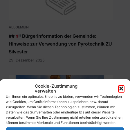
ALLGEMEIN
##
Bürgerinformation der Gemeinde:
Hinweise zur Verwendung von Pyrotechnik ZU
Silvester
29. Dezember 2025
Maria
Rain
Cookie-Zustimmung
verwalten
Dezember
Um Ihnen ein optimales Erlebnis zu bieten, verwenden wir Technologien
2025.pdf
wie Cookies, um Geräteinformationen zu speichern bzw. darauf
zuzugreifen. Wenn Sie diesen Technologien zustimmen, können wir
Daten wie das Surfverhalten oder eindeutige IDs auf dieser Website
ALLGEMEIN
verarbeiten. Wenn Sie Ihre Zustimmung nicht erteilen oder zurückziehen,
können bestimmte Merkmale und Funktionen beeinträchtigt werden.
Gemeindezeitung Weihnachten 2025