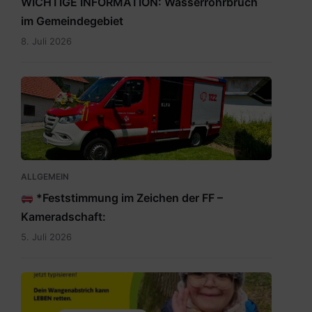
WICHTIGE INFORMATION: Wasserrohrbruch
im Gemeindegebiet
8. Juli 2026
IMG-
20260705-
WA0009.jpg
ALLGEMEIN
*Feststimmung im Zeichen der FF –
Kameradschaft:
5. Juli 2026
Rette
auch