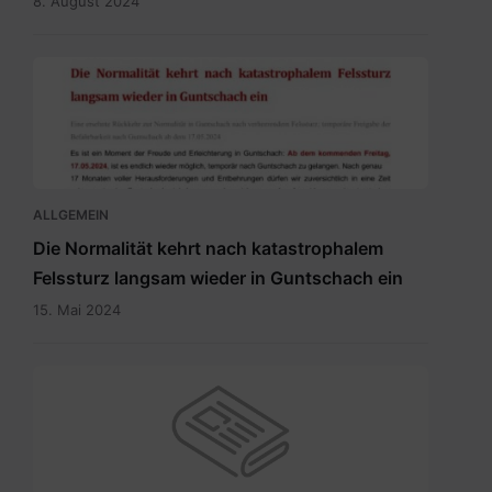
8. August 2024
20240515
Newsletter
Temporäre
Befahrbarkeit
mit
15.5.2024.pdf
ALLGEMEIN
Die Normalität kehrt nach katastrophalem
Felssturz langsam wieder in Guntschach ein
15. Mai 2024