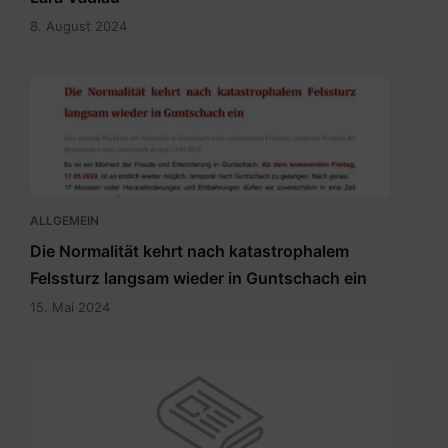
8. August 2024
20240515
Newsletter
Temporäre
Befahrbarkeit
mit
15.5.2024.pdf
ALLGEMEIN
Die Normalität kehrt nach katastrophalem
Felssturz langsam wieder in Guntschach ein
15. Mai 2024