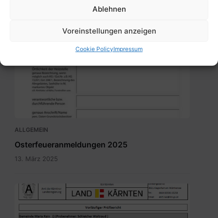
gegen die Ausbreitung der Maul- und
Ablehnen
Klauenseuche!
Voreinstellungen anzeigen
9. April 2025
Cookie Policy
Impressum
Meldung_Heizstelle_Brauchtumsfeuer.pdf
ALLGEMEIN
Osterfeueranmeldungen 2025
13. März 2025
Bild.png