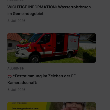
WICHTIGE INFORMATION: Wasserrohrbruch
im Gemeindegebiet
8. Juli 2026
IMG-
20260705-
WA0009.jpg
ALLGEMEIN
*Feststimmung im Zeichen der FF –
Kameradschaft:
5. Juli 2026
Rette