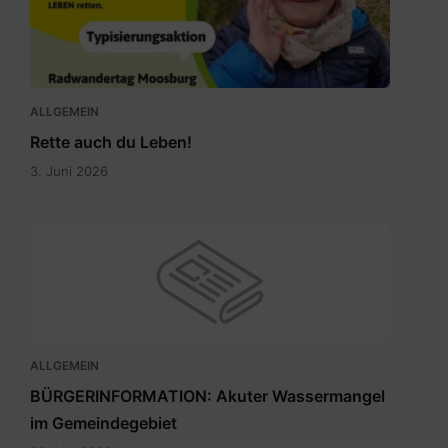
auch
du
Leben.jpg
ALLGEMEIN
Rette auch du Leben!
3. Juni 2026
ALLGEMEIN
BÜRGERINFORMATION: Akuter Wassermangel
im Gemeindegebiet