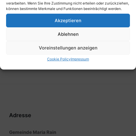
verarbeiten. Wenn Sie Ihre Zustimmung nicht erteilen oder zurückziehen,
können bestimmte Merkmale und Funktionen beeinträchtigt werden.
Vorherige
Gemeindezeitung Sommer 2024
Akzeptieren
Nächste
Ablehnen
Hemmafelsen - Klarstellung - Maria Rain
Jänner 2024
Voreinstellungen anzeigen
Cookie Policy
Impressum
Adresse
Gemeinde Maria Rain