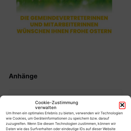
Anhänge
Maria%20Rain%20%20Ma%CC%88rz%20
Cookie-Zustimmung
2024%20INT.pdf
EXTERN
verwalten
Um Ihnen ein optimales Erlebnis zu bieten, verwenden wir Technologien
wie Cookies, um Geräteinformationen zu speichern bzw. darauf
zuzugreifen. Wenn Sie diesen Technologien zustimmen, können wir
Daten wie das Surfverhalten oder eindeutige IDs auf dieser Website