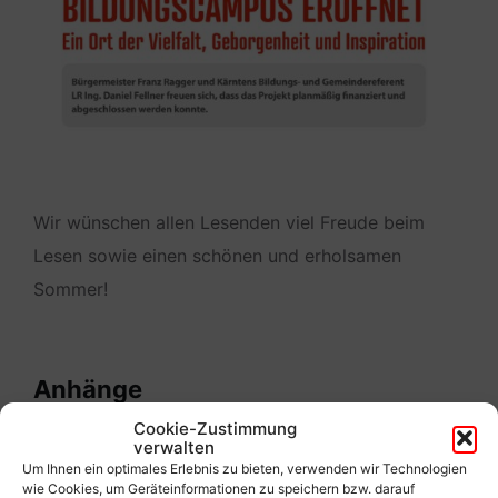
Wir wünschen allen Lesenden viel Freude beim
Lesen sowie einen schönen und erholsamen
Sommer!
Anhänge
Cookie-Zustimmung
verwalten
Um Ihnen ein optimales Erlebnis zu bieten, verwenden wir Technologien
Maria%20Rain%20Informationszeitung%2
wie Cookies, um Geräteinformationen zu speichern bzw. darauf
0Sommer%202025_INT.pdf
EXTERN