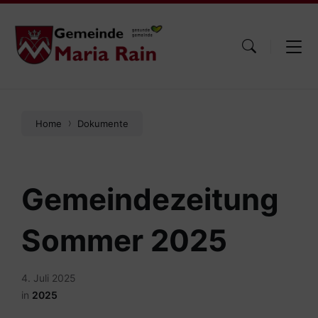
Skip
Skip
Skip
to
to
to
content
main
footer
navigation
Home
Dokumente
Gemeindezeitung
Sommer 2025
4. Juli 2025
in
2025