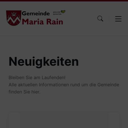
Skip
Skip
Skip
to
to
to
content
main
footer
navigation
Neuigkeiten
Bleiben Sie am Laufenden!
Alle aktuellen Informationen rund um die Gemeinde
finden Sie hier.