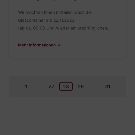
Wir möchten Ihnen mitteilen, dass die
Glascontainer am 22.11.2023
(ab ca. 09:00 Uhr) wieder am ursprünglichen…
Mehr Informationen
Seitennummerierung
1
…
27
28
29
…
31
der
Beiträge