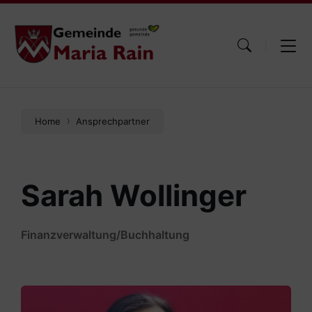
Skip
Skip
Skip
to
to
to
content
main
footer
navigation
Home
Ansprechpartner
Sarah Wollinger
Finanzverwaltung/Buchhaltung