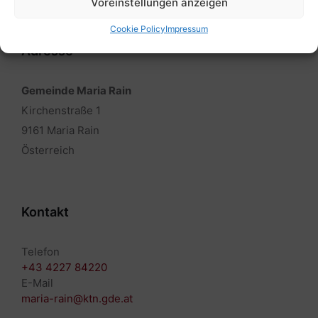
Voreinstellungen anzeigen
Cookie Policy
Impressum
Adresse
Gemeinde Maria Rain
Kirchenstraße 1
9161 Maria Rain
Österreich
Kontakt
Telefon
+43 4227 84220
E-Mail
maria-rain@ktn.gde.at