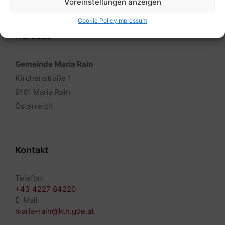
Voreinstellungen anzeigen
Cookie Policy
Impressum
Adresse
Gemeinde Maria Rain
Kirchenstraße 1
9161 Maria Rain
Österreich
Kontakt
Telefon
+43 4227 84220
E-Mail
maria-rain@ktn.gde.at