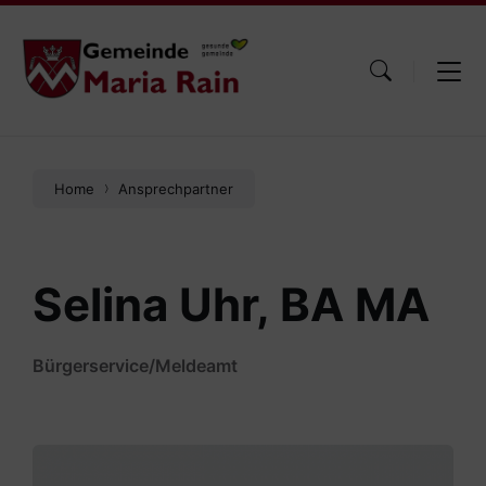
Skip
Skip
Skip
to
to
to
content
main
footer
navigation
Home
Ansprechpartner
Selina Uhr, BA MA
Bürgerservice/Meldeamt