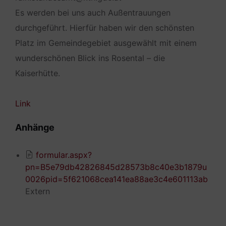
Es werden bei uns auch Außentrauungen
durchgeführt. Hierfür haben wir den schönsten
Platz im Gemeindegebiet ausgewählt mit einem
wunderschönen Blick ins Rosental – die
Kaiserhütte.
Link
Anhänge
formular.aspx?
pn=B5e79db42826845d28573b8c40e3b1879u
0026pid=5f621068cea141ea88ae3c4e601113ab
Extern