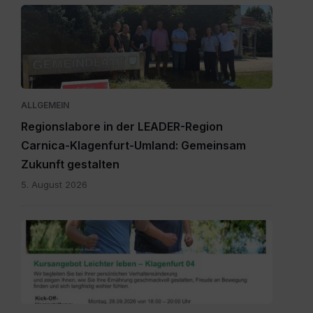
RegionslaborSüdost.jpg
ALLGEMEIN
Regionslabore in der LEADER-Region
Carnica-Klagenfurt-Umland: Gemeinsam
Zukunft gestalten
5. August 2026
2026_Terminübersicht_A3_Leichter
leben_Herbst_Klagenfurt
04.pdf