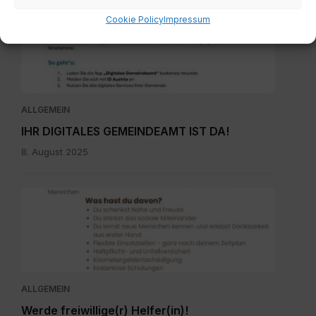
Digitales
Cookie Policy
Impressum
Gemeindeamt_Pressetext.pdf
ALLGEMEIN
IHR DIGITALES GEMEINDEAMT IST DA!
8. August 2025
Ehrenamtbewerbung
Pflegenahversorgung.pdf
ALLGEMEIN
Werde freiwillige(r) Helfer(in)!