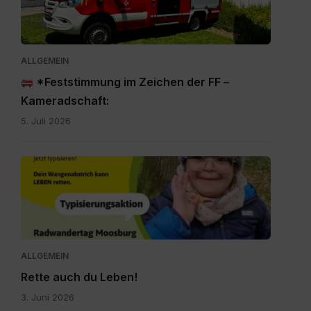
WA0009.jpg
ALLGEMEIN
*Feststimmung im Zeichen der FF –
Kameradschaft:
5. Juli 2026
Rette
auch
du
Leben.jpg
ALLGEMEIN
Rette auch du Leben!
3. Juni 2026