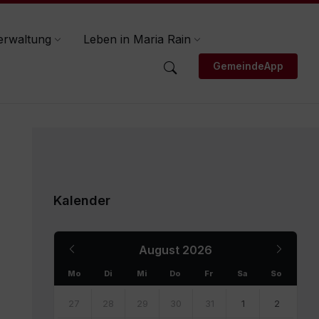
erwaltung
Leben in Maria Rain
GemeindeApp
Kalender
Previous
Next
August
2026
Month
Month
Mo
Di
Mi
Do
Fr
Sa
So
Skip
calendar
27
28
29
30
31
1
2
days