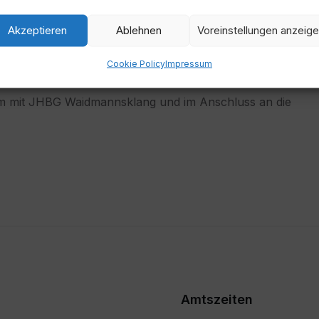
Zeit
Akzeptieren
Ablehnen
Voreinstellungen anzeig
10:30
Cookie Policy
Impressum
m mit JHBG Waidmannsklang und im Anschluss an die
Amtszeiten