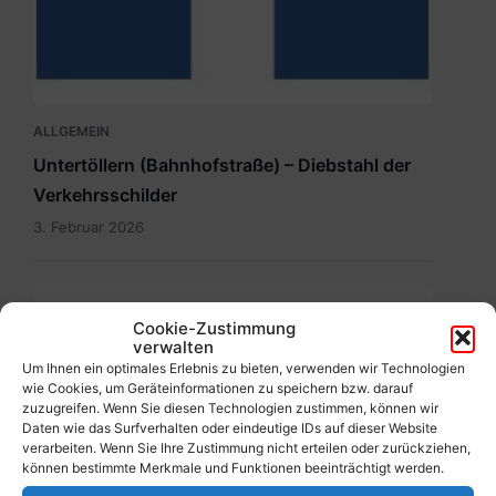
ALLGEMEIN
Untertöllern (Bahnhofstraße) – Diebstahl der
Verkehrsschilder
3. Februar 2026
Cookie-Zustimmung
verwalten
Um Ihnen ein optimales Erlebnis zu bieten, verwenden wir Technologien
wie Cookies, um Geräteinformationen zu speichern bzw. darauf
zuzugreifen. Wenn Sie diesen Technologien zustimmen, können wir
Daten wie das Surfverhalten oder eindeutige IDs auf dieser Website
ALLGEMEIN
verarbeiten. Wenn Sie Ihre Zustimmung nicht erteilen oder zurückziehen,
können bestimmte Merkmale und Funktionen beeinträchtigt werden.
##
Bürgerinformation der Gemeinde: