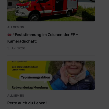
20260705-
WA0009.jpg
ALLGEMEIN
*Feststimmung im Zeichen der FF –
Kameradschaft:
5. Juli 2026
Rette
auch
du
Leben.jpg
ALLGEMEIN
Rette auch du Leben!