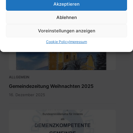
Hinweise zur Verwendung von Pyrotechnik ZU
Akzeptieren
Silvester
Ablehnen
29. Dezember 2025
Voreinstellungen anzeigen
Maria
Cookie Policy
Impressum
Rain
Dezember
2025.pdf
ALLGEMEIN
Gemeindezeitung Weihnachten 2025
16. Dezember 2025
SKM_C300i25110709150.jpg