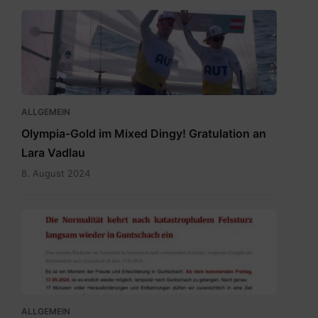
Vadlau
Siegerpose.png
ALLGEMEIN
Olympia-Gold im Mixed Dingy! Gratulation an
Lara Vadlau
8. August 2024
20240515
Newsletter
Temporäre
Befahrbarkeit
mit
15.5.2024.pdf
ALLGEMEIN