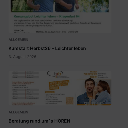
2026_Terminübersicht_A3_Leichter
leben_Herbst_Klagenfurt
04.pdf
ALLGEMEIN
Kursstart Herbst26 – Leichter leben
3. August 2026
Sprechtagskalender
tab
2026
1.pdf
ALLGEMEIN
Beratung rund um´s HÖREN