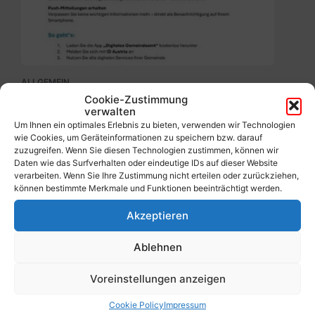
Gemeindeamt_Pressetext.pdf
ALLGEMEIN
Cookie-Zustimmung
IHR DIGITALES GEMEINDEAMT IST DA!
verwalten
8. August 2025
Um Ihnen ein optimales Erlebnis zu bieten, verwenden wir Technologien
wie Cookies, um Geräteinformationen zu speichern bzw. darauf
zuzugreifen. Wenn Sie diesen Technologien zustimmen, können wir
Daten wie das Surfverhalten oder eindeutige IDs auf dieser Website
Ehrenamtbewerbung
verarbeiten. Wenn Sie Ihre Zustimmung nicht erteilen oder zurückziehen,
Pflegenahversorgung.pdf
können bestimmte Merkmale und Funktionen beeinträchtigt werden.
Akzeptieren
Ablehnen
ALLGEMEIN
Voreinstellungen anzeigen
Werde freiwillige(r) Helfer(in)!
5. August 2025
Cookie Policy
Impressum