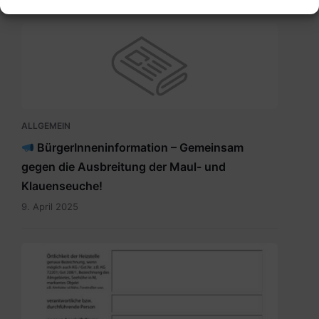
ALLGEMEIN
BürgerInneninformation – Gemeinsam
gegen die Ausbreitung der Maul- und
Klauenseuche!
9. April 2025
Meldung_Heizstelle_Brauchtumsfeuer.pdf