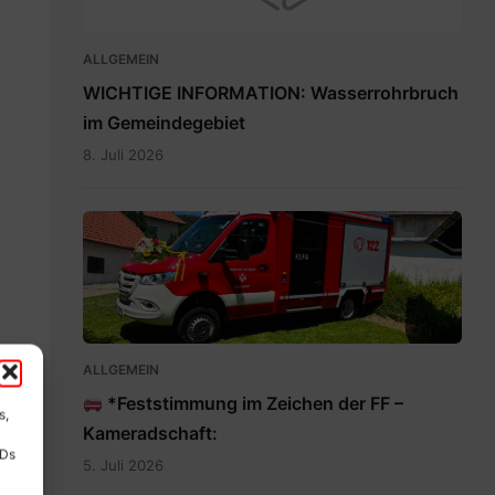
ALLGEMEIN
WICHTIGE INFORMATION: Wasserrohrbruch
im Gemeindegebiet
8. Juli 2026
IMG-
20260705-
WA0009.jpg
ALLGEMEIN
*Feststimmung im Zeichen der FF –
s,
Kameradschaft:
IDs
5. Juli 2026