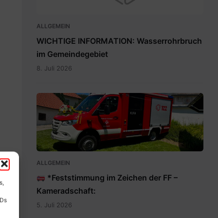
ALLGEMEIN
WICHTIGE INFORMATION: Wasserrohrbruch
im Gemeindegebiet
8. Juli 2026
IMG-
20260705-
WA0009.jpg
ALLGEMEIN
*Feststimmung im Zeichen der FF –
s,
Kameradschaft:
IDs
5. Juli 2026