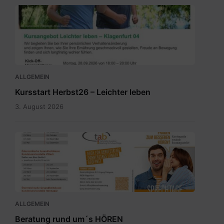
2026_Terminübersicht_A3_Leichter
leben_Herbst_Klagenfurt
04.pdf
ALLGEMEIN
Kursstart Herbst26 – Leichter leben
3. August 2026
Sprechtagskalender
tab
2026
1.pdf
ALLGEMEIN
Beratung rund um´s HÖREN