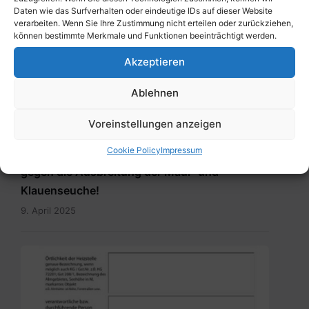
Daten wie das Surfverhalten oder eindeutige IDs auf dieser Website
verarbeiten. Wenn Sie Ihre Zustimmung nicht erteilen oder zurückziehen,
können bestimmte Merkmale und Funktionen beeinträchtigt werden.
Akzeptieren
Ablehnen
Voreinstellungen anzeigen
ALLGEMEIN
Cookie Policy
Impressum
BürgerInneninformation – Gemeinsam
gegen die Ausbreitung der Maul- und
Klauenseuche!
9. April 2025
Meldung_Heizstelle_Brauchtumsfeuer.pdf