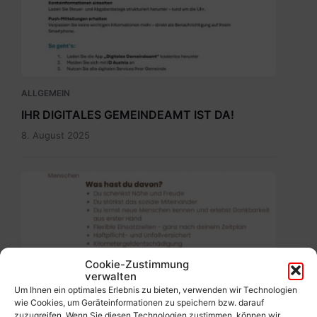
Gemeindeamt_Pressetext.pdf
ALLGEMEIN
IHR DIGITALES GEMEINDEAMT IST DA!
8. August 2025
Ehrenamtbewerbung
Pflegenahversorgung.pdf
Cookie-Zustimmung
ALLGEMEIN
verwalten
Um Ihnen ein optimales Erlebnis zu bieten, verwenden wir Technologien
Werde freiwillige(r) Helfer(in)!
wie Cookies, um Geräteinformationen zu speichern bzw. darauf
5. August 2025
zuzugreifen. Wenn Sie diesen Technologien zustimmen, können wir