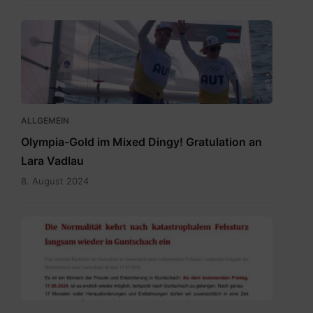
Vadlau
Siegerpose.png
ALLGEMEIN
Olympia-Gold im Mixed Dingy! Gratulation an
Lara Vadlau
8. August 2024
20240515
Newsletter
Temporäre
Befahrbarkeit
mit
15.5.2024.pdf