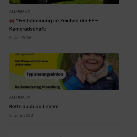
ALLGEMEIN
*Feststimmung im Zeichen der FF –
Kameradschaft:
5. Juli 2026
Rette
auch
du
Leben.jpg
ALLGEMEIN
Rette auch du Leben!
3. Juni 2026