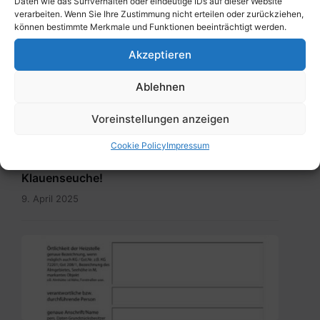
Daten wie das Surfverhalten oder eindeutige IDs auf dieser Website
verarbeiten. Wenn Sie Ihre Zustimmung nicht erteilen oder zurückziehen,
können bestimmte Merkmale und Funktionen beeinträchtigt werden.
Akzeptieren
Ablehnen
Voreinstellungen anzeigen
ALLGEMEIN
BürgerInneninformation – Gemeinsam
Cookie Policy
Impressum
gegen die Ausbreitung der Maul- und
Klauenseuche!
9. April 2025
Meldung_Heizstelle_Brauchtumsfeuer.pdf