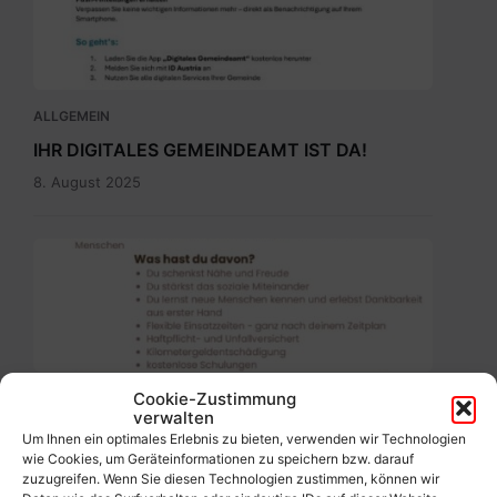
ALLGEMEIN
IHR DIGITALES GEMEINDEAMT IST DA!
8. August 2025
Ehrenamtbewerbung
Pflegenahversorgung.pdf
Cookie-Zustimmung
ALLGEMEIN
verwalten
Werde freiwillige(r) Helfer(in)!
Um Ihnen ein optimales Erlebnis zu bieten, verwenden wir Technologien
wie Cookies, um Geräteinformationen zu speichern bzw. darauf
5. August 2025
zuzugreifen. Wenn Sie diesen Technologien zustimmen, können wir