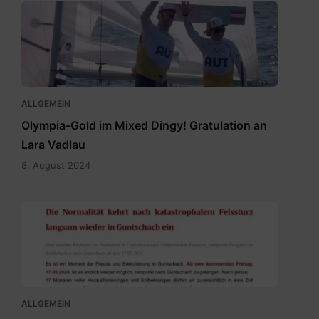
Vadlau
Siegerpose.png
ALLGEMEIN
Olympia-Gold im Mixed Dingy! Gratulation an
Lara Vadlau
8. August 2024
20240515
Newsletter
Temporäre
Befahrbarkeit
mit
15.5.2024.pdf
ALLGEMEIN