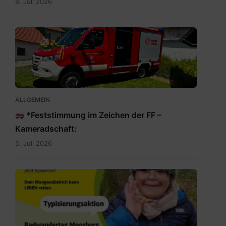
8. Juli 2026
IMG-
20260705-
WA0009.jpg
ALLGEMEIN
*Feststimmung im Zeichen der FF –
Kameradschaft:
5. Juli 2026
Rette
auch
du
Leben.jpg