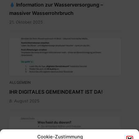
Information zur Wasserversorgung –
massiver Wasserrohrbruch
21. Oktober 2025
Digitales
Gemeindeamt_Pressetext.pdf
ALLGEMEIN
IHR DIGITALES GEMEINDEAMT IST DA!
8. August 2025
Ehrenamtbewerbung
Pflegenahversorgung.pdf
Cookie-Zustimmung