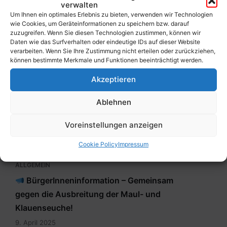
verwalten
Um Ihnen ein optimales Erlebnis zu bieten, verwenden wir Technologien
wie Cookies, um Geräteinformationen zu speichern bzw. darauf
zuzugreifen. Wenn Sie diesen Technologien zustimmen, können wir
ALLGEMEIN
Daten wie das Surfverhalten oder eindeutige IDs auf dieser Website
Werde freiwillige(r) Helfer(in)!
verarbeiten. Wenn Sie Ihre Zustimmung nicht erteilen oder zurückziehen,
können bestimmte Merkmale und Funktionen beeinträchtigt werden.
5. August 2025
Akzeptieren
Ablehnen
Voreinstellungen anzeigen
Cookie Policy
Impressum
ALLGEMEIN
BürgerInneninformation – Gemeinsam
gegen die Ausbreitung der Maul- und
Klauenseuche!
9. April 2025