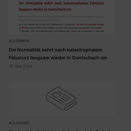
20240515
Newsletter
Temporäre
Befahrbarkeit
mit
15.5.2024.pdf
ALLGEMEIN
Die Normalität kehrt nach katastrophalem
Felssturz langsam wieder in Guntschach ein
15. Mai 2024
ALLGEMEIN