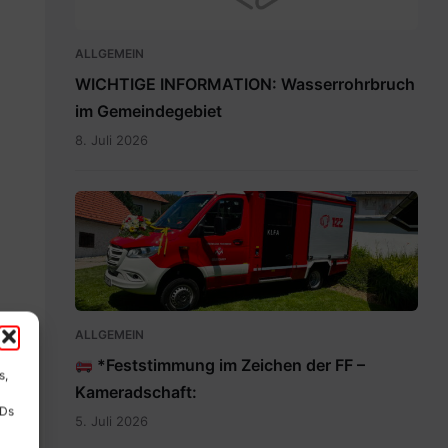
ALLGEMEIN
WICHTIGE INFORMATION: Wasserrohrbruch
im Gemeindegebiet
8. Juli 2026
IMG-
20260705-
WA0009.jpg
ALLGEMEIN
*Feststimmung im Zeichen der FF –
s,
Kameradschaft:
IDs
5. Juli 2026