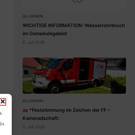
ALLGEMEIN
WICHTIGE INFORMATION: Wasserrohrbruch
im Gemeindegebiet
8. Juli 2026
IMG-
20260705-
WA0009.jpg
ALLGEMEIN
*Feststimmung im Zeichen der FF –
s,
Kameradschaft:
IDs
5. Juli 2026