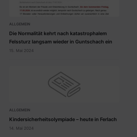
Befahrbarkeit
mit
15.5.2024.pdf
ALLGEMEIN
Die Normalität kehrt nach katastrophalem
Felssturz langsam wieder in Guntschach ein
15. Mai 2024
ALLGEMEIN
Kindersicherheitsolympiade – heute in Ferlach
14. Mai 2024