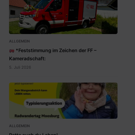
IMG-
20260705-
WA0009.jpg
ALLGEMEIN
*Feststimmung im Zeichen der FF –
Kameradschaft:
5. Juli 2026
Rette
auch
du
Leben.jpg
ALLGEMEIN