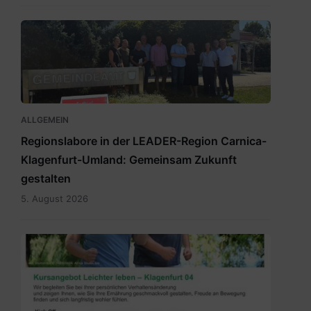
RegionslaborSüdost.jpg
ALLGEMEIN
Regionslabore in der LEADER-Region Carnica-
Klagenfurt-Umland: Gemeinsam Zukunft
gestalten
5. August 2026
2026_Terminübersicht_A3_Leichter
leben_Herbst_Klagenfurt
04.pdf