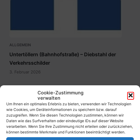
hauptdokument.img33is.jpg
ALLGEMEIN
Untertöllern (Bahnhofstraße) – Diebstahl der
Verkehrsschilder
3. Februar 2026
Cookie-Zustimmung
verwalten
Um Ihnen ein optimales Erlebnis zu bieten, verwenden wir Technologien
wie Cookies, um Geräteinformationen zu speichern bzw. darauf
zuzugreifen. Wenn Sie diesen Technologien zustimmen, können wir
Daten wie das Surfverhalten oder eindeutige IDs auf dieser Website
verarbeiten. Wenn Sie Ihre Zustimmung nicht erteilen oder zurückziehen,
können bestimmte Merkmale und Funktionen beeinträchtigt werden.
ALLGEMEIN