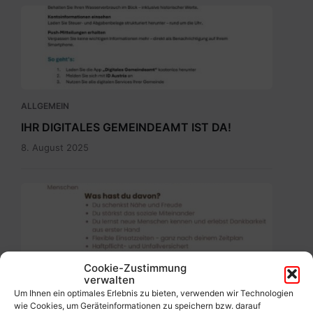
Digitales
Gemeindeamt_Pressetext.pdf
ALLGEMEIN
IHR DIGITALES GEMEINDEAMT IST DA!
8. August 2025
Ehrenamtbewerbung
Pflegenahversorgung.pdf
Cookie-Zustimmung
verwalten
ALLGEMEIN
Um Ihnen ein optimales Erlebnis zu bieten, verwenden wir Technologien
Werde freiwillige(r) Helfer(in)!
wie Cookies, um Geräteinformationen zu speichern bzw. darauf