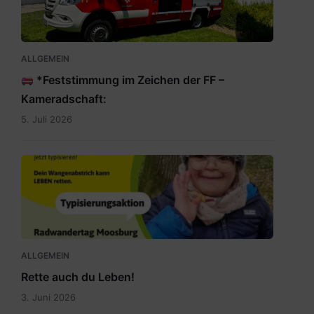
WA0009.jpg
ALLGEMEIN
*Feststimmung im Zeichen der FF –
Kameradschaft:
5. Juli 2026
Rette
auch
du
Leben.jpg
ALLGEMEIN
Rette auch du Leben!
3. Juni 2026