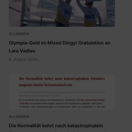
Siegerpose.png
ALLGEMEIN
Olympia-Gold im Mixed Dingy! Gratulation an
Lara Vadlau
8. August 2024
20240515
Newsletter
Temporäre
Befahrbarkeit
mit
15.5.2024.pdf
ALLGEMEIN
Die Normalität kehrt nach katastrophalem