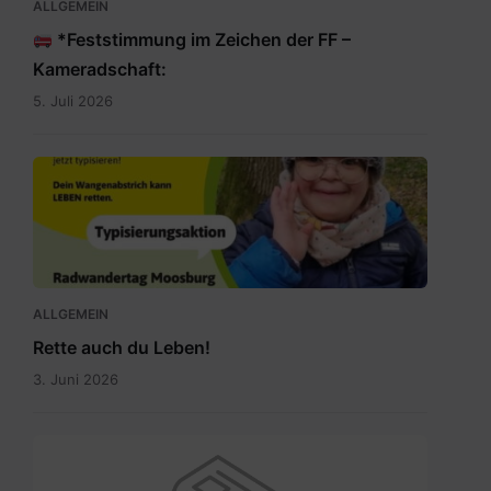
ALLGEMEIN
*Feststimmung im Zeichen der FF –
Kameradschaft:
5. Juli 2026
Rette
auch
du
Leben.jpg
ALLGEMEIN
Rette auch du Leben!
3. Juni 2026