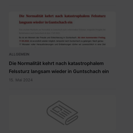
20240515
Newsletter
Temporäre
Befahrbarkeit
mit
15.5.2024.pdf
ALLGEMEIN
Die Normalität kehrt nach katastrophalem
Felssturz langsam wieder in Guntschach ein
15. Mai 2024