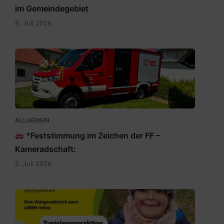
im Gemeindegebiet
8. Juli 2026
IMG-
20260705-
WA0009.jpg
ALLGEMEIN
*Feststimmung im Zeichen der FF –
Kameradschaft:
5. Juli 2026
Rette
auch
du