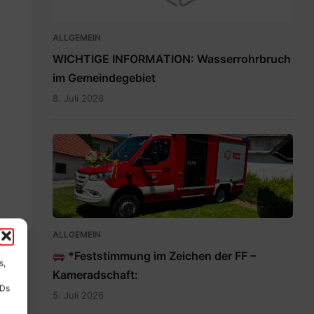
ALLGEMEIN
WICHTIGE INFORMATION: Wasserrohrbruch
im Gemeindegebiet
8. Juli 2026
IMG-
20260705-
WA0009.jpg
ALLGEMEIN
*Feststimmung im Zeichen der FF –
s,
Kameradschaft:
IDs
5. Juli 2026