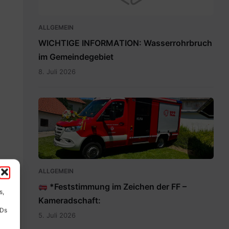
ALLGEMEIN
WICHTIGE INFORMATION: Wasserrohrbruch
im Gemeindegebiet
8. Juli 2026
IMG-
20260705-
WA0009.jpg
ALLGEMEIN
*Feststimmung im Zeichen der FF –
s,
Kameradschaft:
IDs
5. Juli 2026