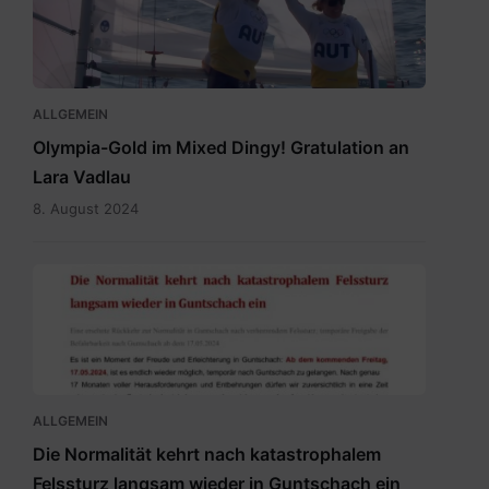
ALLGEMEIN
Olympia-Gold im Mixed Dingy! Gratulation an
Lara Vadlau
8. August 2024
20240515
Newsletter
Temporäre
Befahrbarkeit
mit
15.5.2024.pdf
ALLGEMEIN
Die Normalität kehrt nach katastrophalem
Felssturz langsam wieder in Guntschach ein