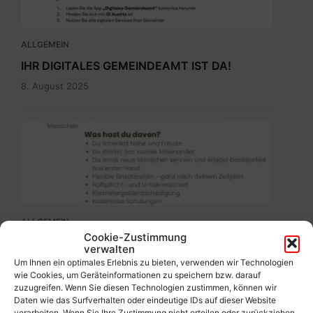
ALLGEMEIN
IHR DIGITALES GEMEINDEAMT IST DA!
8. August 2025
Ehrenamtbewerbung
Pflegenahversorgung.pdf
ALLGEMEIN
Cookie-Zustimmung
Werde freiwillige(r) Helfer(in)!
verwalten
Um Ihnen ein optimales Erlebnis zu bieten, verwenden wir Technologien
5. August 2025
wie Cookies, um Geräteinformationen zu speichern bzw. darauf
zuzugreifen. Wenn Sie diesen Technologien zustimmen, können wir
Daten wie das Surfverhalten oder eindeutige IDs auf dieser Website
verarbeiten. Wenn Sie Ihre Zustimmung nicht erteilen oder zurückziehen,