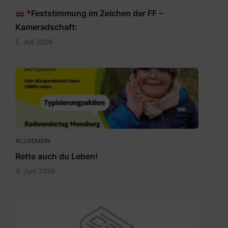
*Feststimmung im Zeichen der FF –
Kameradschaft:
5. Juli 2026
Rette
auch
du
Leben.jpg
ALLGEMEIN
Rette auch du Leben!
3. Juni 2026