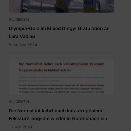
ALLGEMEIN
Olympia-Gold im Mixed Dingy! Gratulation an
Lara Vadlau
8. August 2024
20240515
Newsletter
Temporäre
Befahrbarkeit
mit
15.5.2024.pdf
ALLGEMEIN
Die Normalität kehrt nach katastrophalem
Felssturz langsam wieder in Guntschach ein
15. Mai 2024