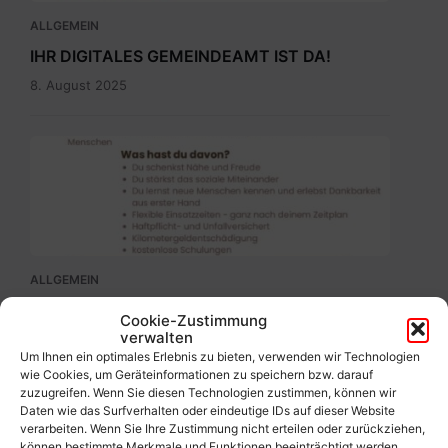
ALLGEMEIN
IHR DIGITALES GEMEINDEAMT IST DA!
8. August 2025
Ehrenamtbewerbung
Pflegenahversorgung.pdf
ALLGEMEIN
Werde freiwillige(r) Helfer(in)!
Cookie-Zustimmung
verwalten
5. August 2025
Um Ihnen ein optimales Erlebnis zu bieten, verwenden wir Technologien
wie Cookies, um Geräteinformationen zu speichern bzw. darauf
zuzugreifen. Wenn Sie diesen Technologien zustimmen, können wir
Daten wie das Surfverhalten oder eindeutige IDs auf dieser Website
verarbeiten. Wenn Sie Ihre Zustimmung nicht erteilen oder zurückziehen,
können bestimmte Merkmale und Funktionen beeinträchtigt werden.