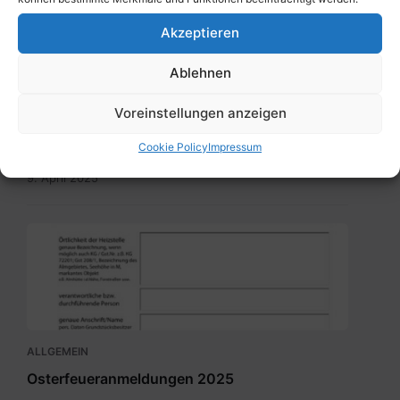
Akzeptieren
Ablehnen
ALLGEMEIN
BürgerInneninformation – Gemeinsam
Voreinstellungen anzeigen
gegen die Ausbreitung der Maul- und
Cookie Policy
Impressum
Klauenseuche!
9. April 2025
Meldung_Heizstelle_Brauchtumsfeuer.pdf
ALLGEMEIN
Osterfeueranmeldungen 2025