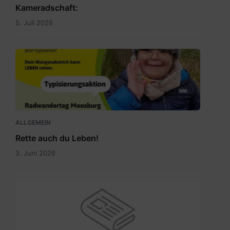
Kameradschaft:
5. Juli 2026
Rette
auch
du
Leben.jpg
ALLGEMEIN
Rette auch du Leben!
3. Juni 2026